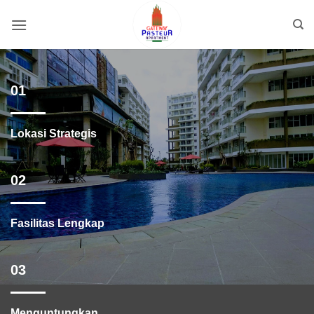
Skip
to
content
01
Lokasi Strategis
02
Fasilitas Lengkap
03
Menguntungkan